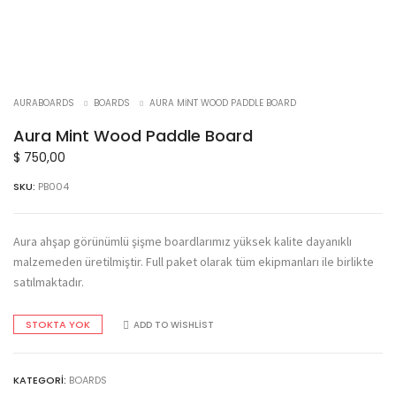
SOLD!
AURABOARDS
BOARDS
AURA MINT WOOD PADDLE BOARD
Aura Mint Wood Paddle Board
$
750,00
SKU:
PB004
Aura ahşap görünümlü şişme boardlarımız yüksek kalite dayanıklı
malzemeden üretilmiştir. Full paket olarak tüm ekipmanları ile birlikte
satılmaktadır.
STOKTA YOK
ADD TO WISHLIST
KATEGORI:
BOARDS