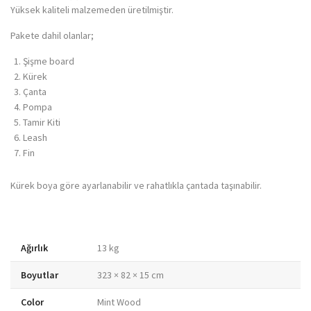
Yüksek kaliteli malzemeden üretilmiştir.
Pakete dahil olanlar;
Şişme board
Kürek
Çanta
Pompa
Tamir Kiti
Leash
Fin
Kürek boya göre ayarlanabilir ve rahatlıkla çantada taşınabilir.
Ağırlık
13 kg
Boyutlar
323 × 82 × 15 cm
Color
Mint Wood