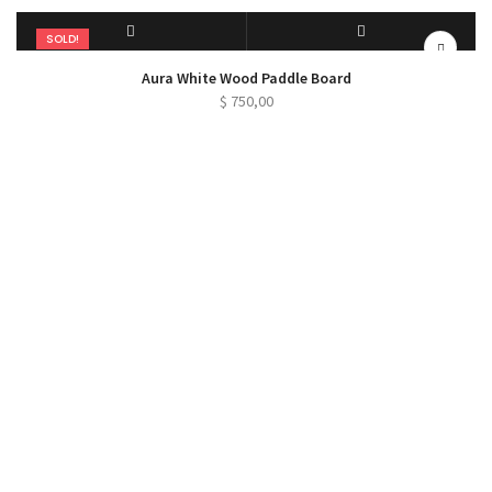
SOLD!
DEVAMINI OKU
QUICK VIEW
Aura White Wood Paddle Board
$
750,00