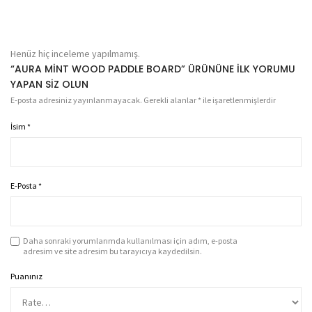
Henüz hiç inceleme yapılmamış.
“AURA MINT WOOD PADDLE BOARD” ÜRÜNÜNE ILK YORUMU
YAPAN SIZ OLUN
E-posta adresiniz yayınlanmayacak.
Gerekli alanlar
*
ile işaretlenmişlerdir
İsim
*
E-Posta
*
Daha sonraki yorumlarımda kullanılması için adım, e-posta
adresim ve site adresim bu tarayıcıya kaydedilsin.
Puanınız