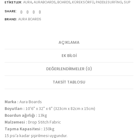
ETIKETLER:
AURA
,
AURABOARDS
,
BOARDS
,
KÜREKSÖRFÜ
,
PADDLESURFING
,
SUP
SHARE:
BRAND:
AURA BOARDS
AÇIKLAMA
EK BILGI
DEĞERLENDIRMELER (0)
TAKSIT TABLOSU
Marka :
Aura Boards
Boyutları :
10’6” x 32” x 6” (323cm x 82cm x 15cm)
Boardun ağırlığı :
13kg
Malzemesi :
Drop Stitch Fabric
Taşıma Kapasitesi :
150kg
15 psi’a kadar şişirilmesi uygundur.