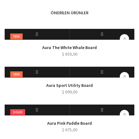
ÖNERILEN ÜRÜNLER
YENI
SEPETE EKLE
QUICK VIEW
Aura The White Whale Board
$
850,00
YENI
SEPETE EKLE
QUICK VIEW
Aura Sport Utility Board
$
699,00
SOLD!
DEVAMINI OKU
QUICK VIEW
Aura Pink Paddle Board
$
675,00