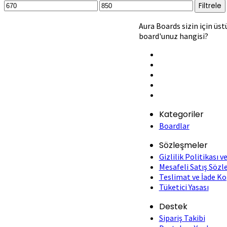
En
En
Filtrele
düşük
yüksek
fiyat
fiyat
Aura Boards sizin için üst
board'unuz hangisi?
Kategoriler
Boardlar
Sözleşmeler
Gizlilik Politikası 
Mesafeli Satış Sözl
Teslimat ve İade Ko
Tüketici Yasası
Destek
Sipariş Takibi