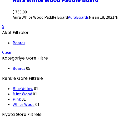
$
750,00
Aura White Wood Paddle Board
AuraBoards
Nisan 18, 2021
Ni
X
Aktif Filtreler
Boards
Clear
Kategoriye Göre Filtre
Boards
05
Renk’e Göre Filtrele
Blue Yellow
01
Mint Wood
01
Pink
01
White Wood
01
Fiyata Göre Filtrele